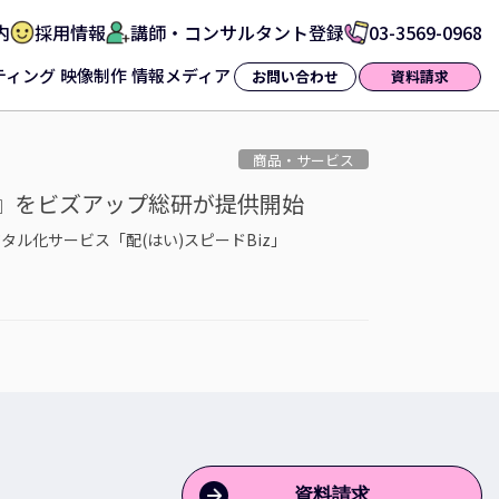
内
採用情報
講師・コンサルタント登録
03-3569-0968
ティング
映像制作
情報メディア
お問い合わせ
資料請求
商品・サービス
iz』をビズアップ総研が提供開始
デジタル化サービス「配(はい)スピードBiz」
資料請求