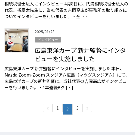
相続税理士法人にインタビュー 4月8日に、円満相続税理士法人の
代表、橘慶太先生に、当社代表の吉岡高広が事務所の取り組みに
ついてインタビューを行いました。・全 […]
2025/01/23
インタビュー
広島東洋カープ 新井監督にインタ
ビューを実施しました
広島東洋カープ 新井監督にインタビューを実施しました 本日、
Mazda Zoom-Zoom スタジアム広島（マツダスタジアム）にて、
広島東洋カープの新井監督に、当社代表の吉岡高広がインタビュ
ーを行いました。・4年連続Bク […]
投
固
固
«
1
3
»
固
2
定
定
稿
定
ペ
ペ
の
ー
ー
ペ
ジ
ジ
ペ
ー