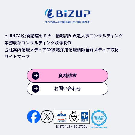
ー
ジ
ジ
送
り
e-JINZAI
公開講座
セミナー情報
講師派遣
人事コンサルティング
業務改革コンサルティング
映像制作
会社案内
情報メディア
DX戦略
採用情報
講師登録
メディア取材
サイトマップ
資料請求
お問い合わせ
IS 670415 / ISO 27001