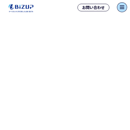
お問い合わせ
2025/11/20
インタビュー
スタートアップ税理士法人 代表の
大堀優先生にインタビュー
スタートアップ税理士法人 和歌山オフィスにて代表の大堀優先生
にインタビュー 11月20日、スタートアップ税理士法人 和歌山オフ
ィスにて代表の大堀優先生に、当社代表 吉岡高広がインタビュー
を行いました。・なぜ和歌山にオフィ […]
2025/10/22
インタビュー
会報誌「BIZUP」2026年1月号 新春
特別座談会を開催